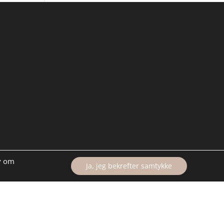
ov om
Ja, jeg bekrefter samtykke