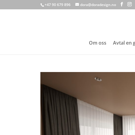
+47 90 679 896
dora@doradesign.no
Om oss
Avtal en 