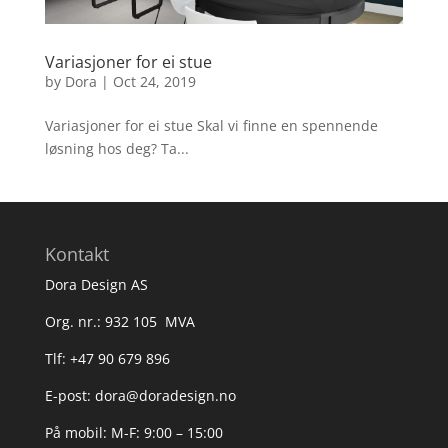
Variasjoner for ei stue
by
Dora
|
Oct 24, 2019
Variasjoner for ei stue Skal vi finne en spennende
løsning hos deg? Ta...
Kontakt
Dora Design AS
Org. nr.: 932 105 MVA
Tlf: +47 90 679 896
E-post: dora@doradesign.no
På mobil: M-F: 9:00 – 15:00