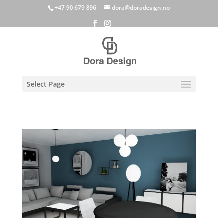
+47 90 679 896
dora@doradesign.no
Select Page